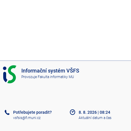
I
Informační systém VŠFS
S
Provozuje
Fakulta informatiky MU
V
Š
F
S
Potřebujete poradit?
8. 8. 2026
|
08:24
vsfsis@fi.muni.cz
Aktuální datum a čas