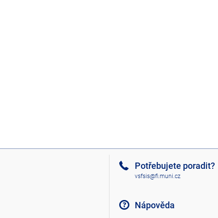
Potřebujete poradit?
vsfsis@fi.muni.cz
Nápověda