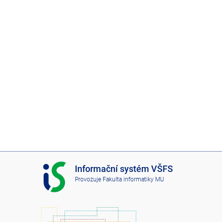
I
Informační systém VŠFS
S
Provozuje
Fakulta informatiky MU
V
Š
F
S