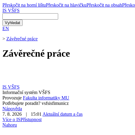
Přeskočit na horní lištu
Přeskočit na hlavičku
Přeskočit na obsah
Přesko
IS VŠFS
EN
>
Závěrečné práce
Závěrečné práce
IS VŠFS
Informační systém VŠFS
Provozuje
Fakulta informatiky MU
Potřebujete poradit?
vsfs
is
fi
mun
i
cz
Nápověda
7. 8. 2026
|
15:01
Aktuální datum a čas
Více o IS
Přístupnost
Nahoru