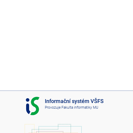
I
Informační systém VŠFS
S
Provozuje
Fakulta informatiky MU
V
Š
F
S