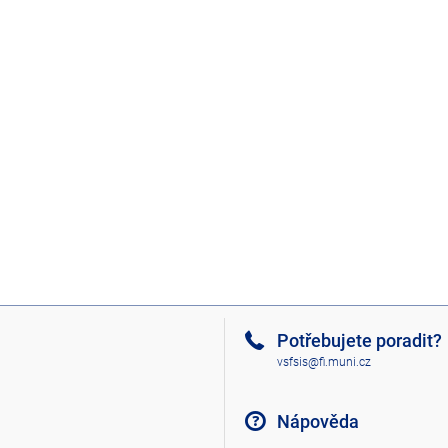
Potřebujete poradit?
vsfsis@fi.muni.cz
Nápověda