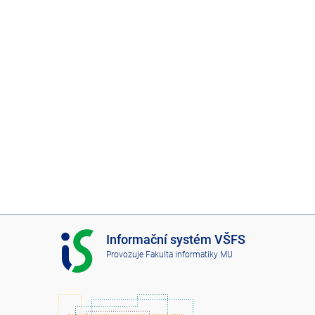
I
Informační systém VŠFS
S
Provozuje
Fakulta informatiky MU
V
Š
F
S