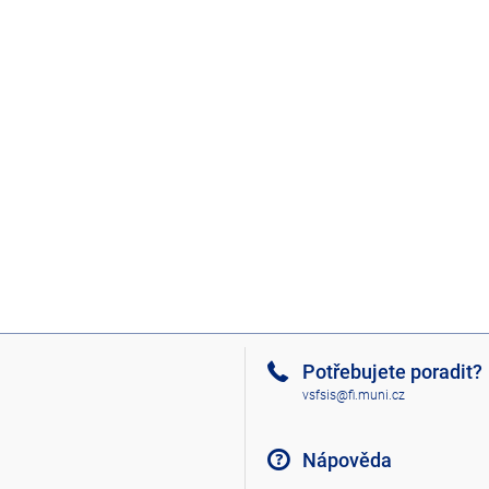
Potřebujete poradit?
vsfsis@fi.muni.cz
Nápověda