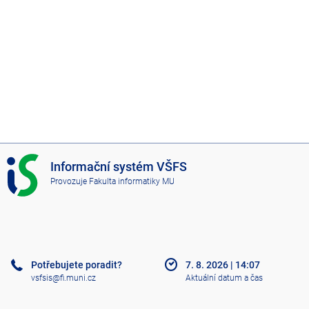
I
Informační systém VŠFS
S
Provozuje
Fakulta informatiky MU
V
Š
F
S
Potřebujete poradit?
7. 8. 2026
|
14:07
vsfsis@fi.muni.cz
Aktuální datum a čas