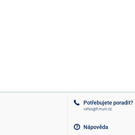
Potřebujete poradit?
vsfsis@fi.muni.cz
Nápověda