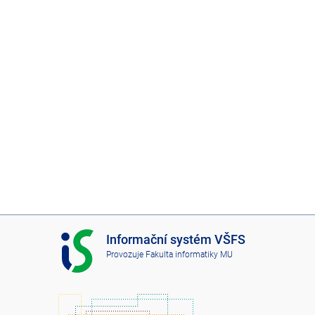
I
Informační systém VŠFS
S
Provozuje
Fakulta informatiky MU
V
Š
F
S