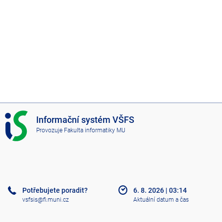
I
Informační systém VŠFS
S
Provozuje
Fakulta informatiky MU
V
Š
F
S
Potřebujete poradit?
6. 8. 2026
|
03:14
vsfsis@fi.muni.cz
Aktuální datum a čas