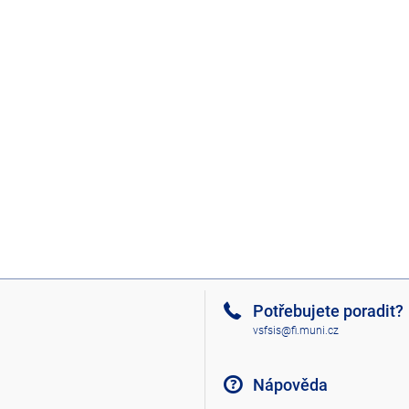
Potřebujete poradit?
vsfsis@fi.muni.cz
Nápověda