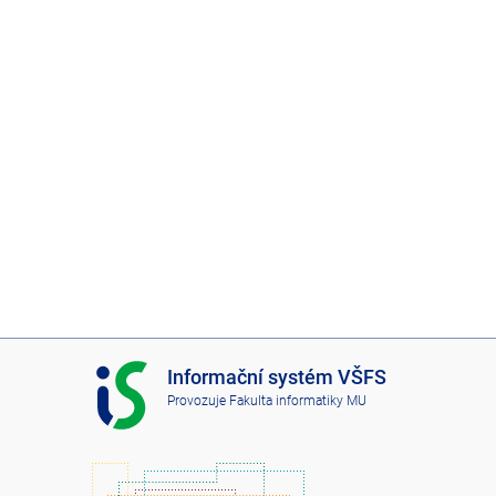
I
Informační systém VŠFS
S
Provozuje
Fakulta informatiky MU
V
Š
F
S