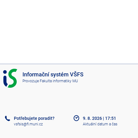
I
Informační systém VŠFS
S
Provozuje
Fakulta informatiky MU
V
Š
F
S
Potřebujete poradit?
9. 8. 2026
|
17:51
vsfsis@fi.muni.cz
Aktuální datum a čas