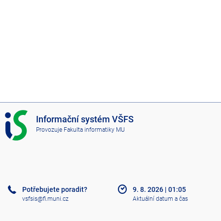
I
Informační systém VŠFS
S
Provozuje
Fakulta informatiky MU
V
Š
F
S
Potřebujete poradit?
9. 8. 2026
|
01:05
vsfsis@fi.muni.cz
Aktuální datum a čas