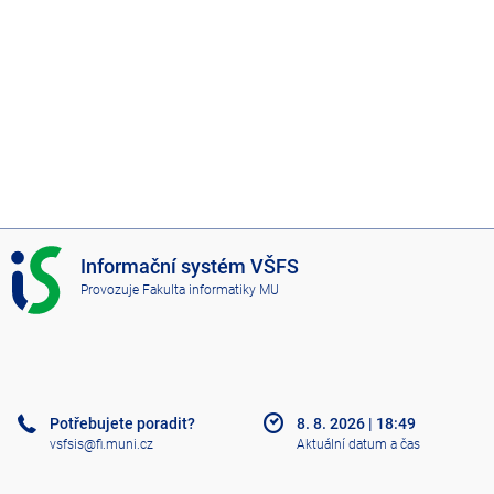
I
Informační systém VŠFS
S
Provozuje
Fakulta informatiky MU
V
Š
F
S
Potřebujete poradit?
8. 8. 2026
|
18:49
vsfsis@fi.muni.cz
Aktuální datum a čas