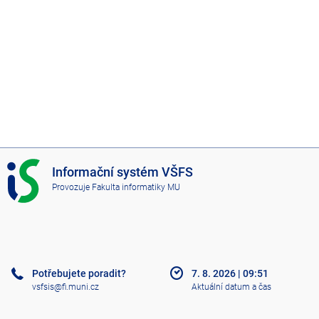
I
Informační systém VŠFS
S
Provozuje
Fakulta informatiky MU
V
Š
F
S
Potřebujete poradit?
7. 8. 2026
|
09:51
vsfsis@fi.muni.cz
Aktuální datum a čas