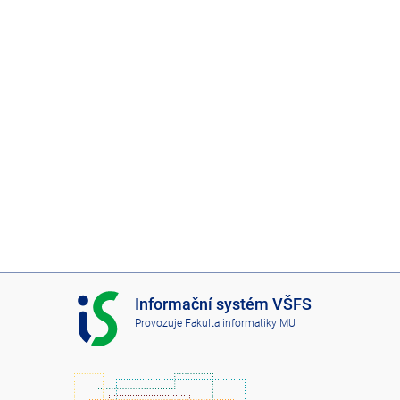
I
Informační systém VŠFS
S
Provozuje
Fakulta informatiky MU
V
Š
F
S