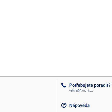
Potřebujete poradit?
vsfsis@fi.muni.cz
Nápověda