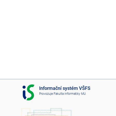
I
Informační systém VŠFS
S
Provozuje
Fakulta informatiky MU
V
Š
F
S