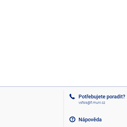
Potřebujete poradit?
vsfsis@fi.muni.cz
Nápověda