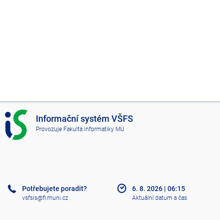
I
Informační systém VŠFS
S
Provozuje
Fakulta informatiky MU
V
Š
F
S
Potřebujete poradit?
6. 8. 2026
|
06:15
vsfsis@fi.muni.cz
Aktuální datum a čas