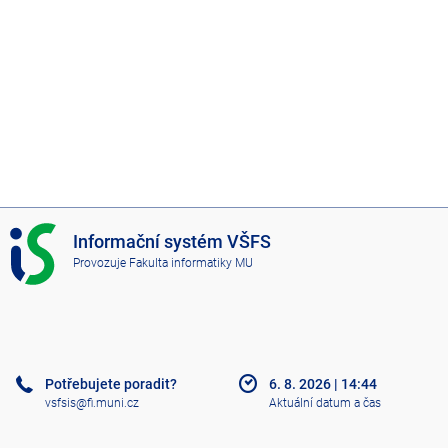
I
Informační systém VŠFS
S
Provozuje
Fakulta informatiky MU
V
Š
F
S
Potřebujete poradit?
6. 8. 2026
|
14:44
vsfsis@fi.muni.cz
Aktuální datum a čas