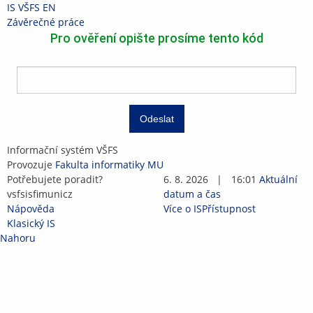
Přeskočit
Přeskočit
Přeskočit
Přeskočit
IS VŠFS
EN
na
na
na
na
>
Závěrečné práce
horní
hlavičku
obsah
patičku
Pro ověření opište prosíme tento kód
lištu
Odeslat
IS
Informační systém VŠFS
VŠFS
Provozuje
Fakulta informatiky MU
Potřebujete poradit?
6. 8. 2026
|
16:01
Aktuální
vsfs
is
fi
muni
c
z
datum a čas
Nápověda
Více o IS
Přístupnost
Klasický IS
Nahoru