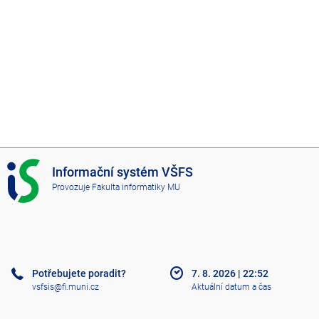
I
Informační systém VŠFS
S
Provozuje
Fakulta informatiky MU
V
Š
F
S
Potřebujete poradit?
7. 8. 2026
|
22:52
vsfsis@fi.muni.cz
Aktuální datum a čas