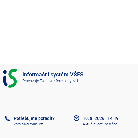
I
Informační systém VŠFS
S
Provozuje
Fakulta informatiky MU
V
Š
F
S
Potřebujete poradit?
10. 8. 2026
|
14:19
vsfsis@fi.muni.cz
Aktuální datum a čas