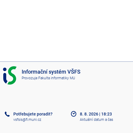
I
Informační systém VŠFS
S
Provozuje
Fakulta informatiky MU
V
Š
F
S
Potřebujete poradit?
8. 8. 2026
|
18:23
vsfsis@fi.muni.cz
Aktuální datum a čas