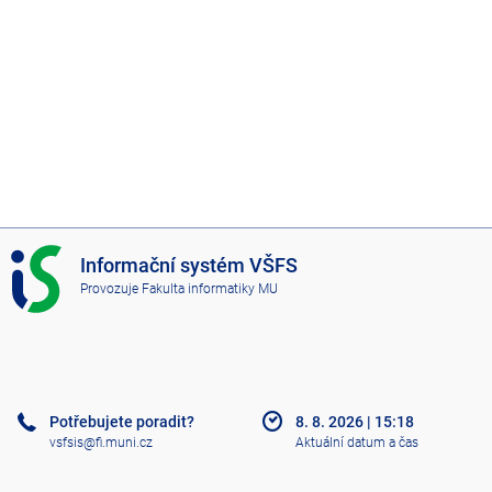
I
Informační systém VŠFS
S
Provozuje
Fakulta informatiky MU
V
Š
F
S
Potřebujete poradit?
8. 8. 2026
|
15:18
vsfsis@fi.muni.cz
Aktuální datum a čas