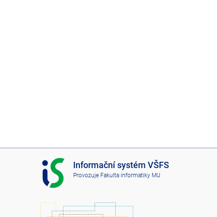
I
Informační systém VŠFS
S
Provozuje
Fakulta informatiky MU
V
Š
F
S