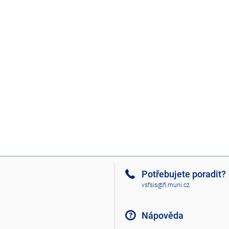
Potřebujete poradit?
vsfsis@fi.muni.cz
Nápověda