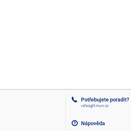
Potřebujete poradit?
vsfsis@fi.muni.cz
Nápověda