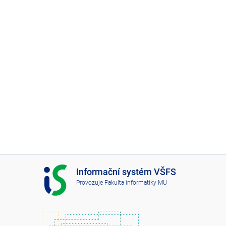
I
Informační systém VŠFS
S
Provozuje
Fakulta informatiky MU
V
Š
F
S