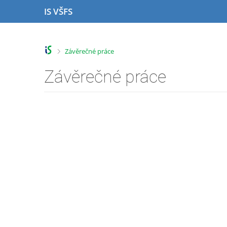
P
P
P
P
IS VŠFS
ř
ř
ř
ř
e
e
e
e
s
s
s
s
k
k
k
k
>
Závěrečné práce
o
o
o
o
č
č
č
č
Závěrečné práce
i
i
i
i
t
t
t
t
n
n
n
n
a
a
a
a
h
h
o
p
o
l
b
a
r
a
s
t
n
v
a
i
í
i
h
č
l
č
k
i
k
u
š
u
t
u