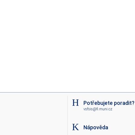
Potřebujete poradit?
vsfsis@fi.muni.cz
Nápověda