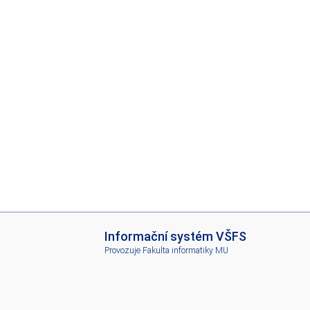
I
Informační systém VŠFS
S
Provozuje
Fakulta informatiky MU
V
Š
F
S