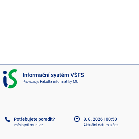
I
Informační systém VŠFS
S
Provozuje
Fakulta informatiky MU
V
Š
F
S
Potřebujete poradit?
8. 8. 2026
|
00:53
vsfsis@fi.muni.cz
Aktuální datum a čas