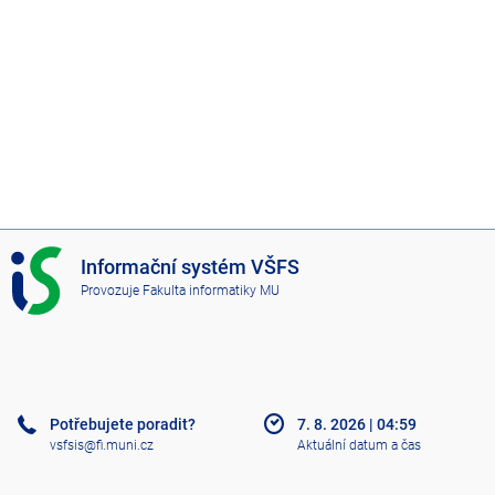
I
Informační systém VŠFS
S
Provozuje
Fakulta informatiky MU
V
Š
F
S
Potřebujete poradit?
7. 8. 2026
|
04:59
vsfsis@fi.muni.cz
Aktuální datum a čas