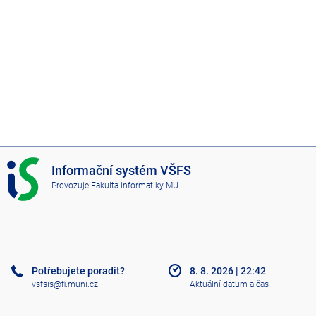
I
Informační systém VŠFS
S
Provozuje
Fakulta informatiky MU
V
Š
F
S
Potřebujete poradit?
8. 8. 2026
|
22:42
vsfsis@fi.muni.cz
Aktuální datum a čas