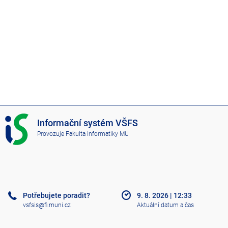
I
Informační systém VŠFS
S
Provozuje
Fakulta informatiky MU
V
Š
F
S
Potřebujete poradit?
9. 8. 2026
|
12:33
vsfsis@fi.muni.cz
Aktuální datum a čas