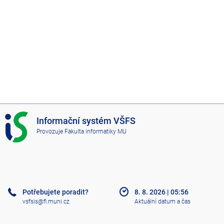
I
Informační systém VŠFS
S
Provozuje
Fakulta informatiky MU
V
Š
F
S
Potřebujete poradit?
8. 8. 2026
|
05:56
vsfsis@fi.muni.cz
Aktuální datum a čas