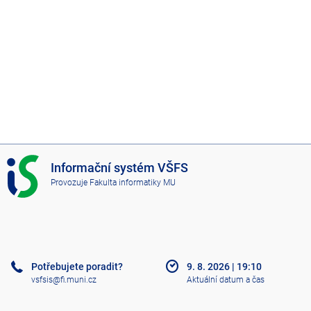
I
Informační systém VŠFS
S
Provozuje
Fakulta informatiky MU
V
Š
F
S
Potřebujete poradit?
9. 8. 2026
|
19:10
vsfsis@fi.muni.cz
Aktuální datum a čas