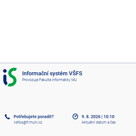
I
Informační systém VŠFS
S
Provozuje
Fakulta informatiky MU
V
Š
F
S
Potřebujete poradit?
9. 8. 2026
|
10:10
vsfsis@fi.muni.cz
Aktuální datum a čas