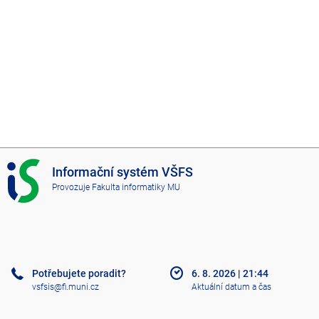
I
Informační systém VŠFS
S
Provozuje
Fakulta informatiky MU
V
Š
F
S
Potřebujete poradit?
6. 8. 2026
|
21:44
vsfsis@fi.muni.cz
Aktuální datum a čas