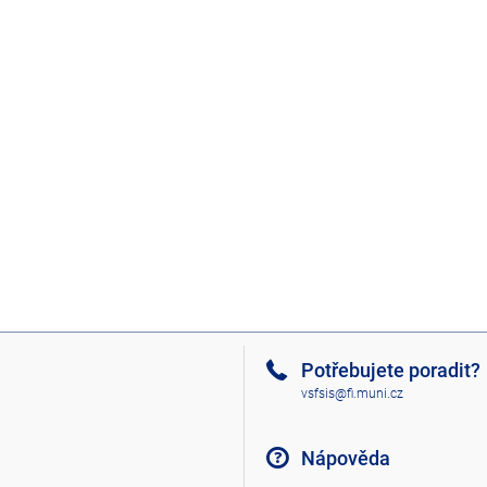
Potřebujete poradit?
vsfsis@fi.muni.cz
Nápověda