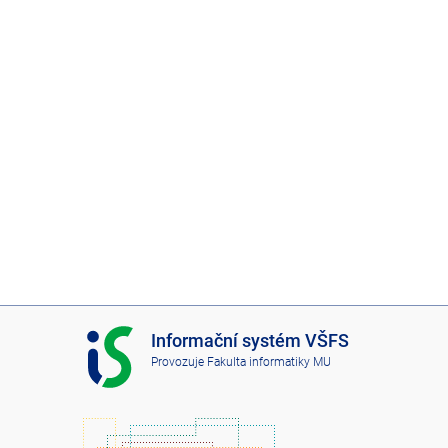
I
Informační systém VŠFS
S
Provozuje
Fakulta informatiky MU
V
Š
F
S