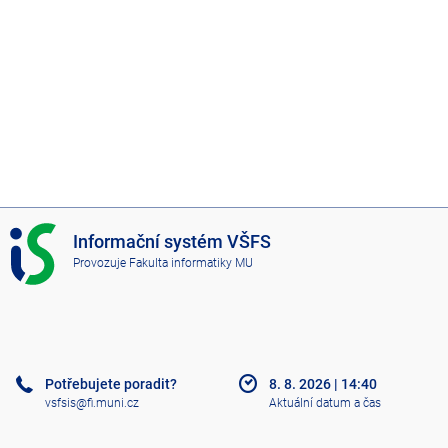
I
Informační systém VŠFS
S
Provozuje
Fakulta informatiky MU
V
Š
F
S
Potřebujete poradit?
8. 8. 2026
|
14:40
vsfsis@fi.muni.cz
Aktuální datum a čas