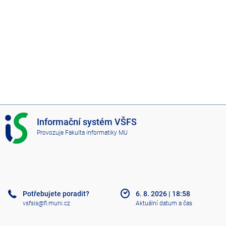
I
Informační systém VŠFS
S
Provozuje
Fakulta informatiky MU
V
Š
F
S
Potřebujete poradit?
6. 8. 2026
|
18:58
vsfsis@fi.muni.cz
Aktuální datum a čas