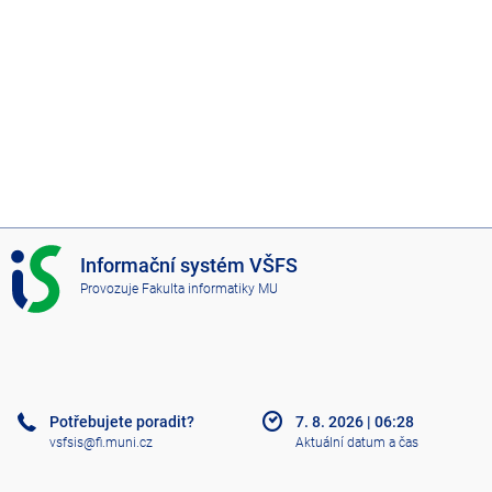
I
Informační systém VŠFS
S
Provozuje
Fakulta informatiky MU
V
Š
F
S
Potřebujete poradit?
7. 8. 2026
|
06:28
vsfsis@fi.muni.cz
Aktuální datum a čas