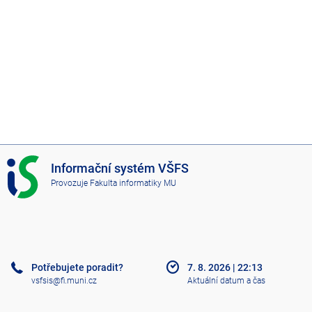
I
Informační systém VŠFS
S
Provozuje
Fakulta informatiky MU
V
Š
F
S
Potřebujete poradit?
7. 8. 2026
|
22:13
vsfsis@fi.muni.cz
Aktuální datum a čas