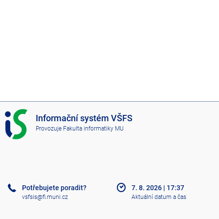
I
Informační systém VŠFS
S
Provozuje
Fakulta informatiky MU
V
Š
F
S
Potřebujete poradit?
7. 8. 2026
|
17:37
vsfsis@fi.muni.cz
Aktuální datum a čas