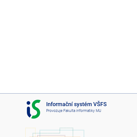
I
Informační systém VŠFS
S
Provozuje
Fakulta informatiky MU
V
Š
F
S