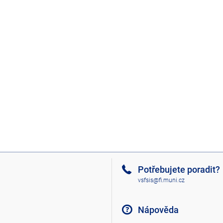
Potřebujete poradit?
vsfsis@fi.muni.cz
Nápověda