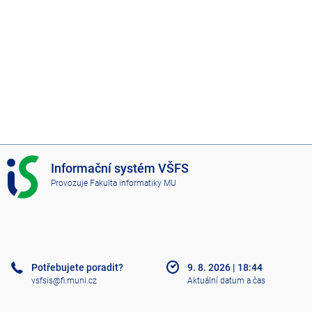
I
Informační systém VŠFS
S
Provozuje
Fakulta informatiky MU
V
Š
F
S
Potřebujete poradit?
9. 8. 2026
|
18:44
vsfsis@fi.muni.cz
Aktuální datum a čas