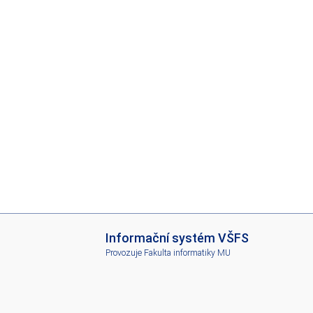
I
Informační systém VŠFS
S
Provozuje
Fakulta informatiky MU
V
Š
F
S