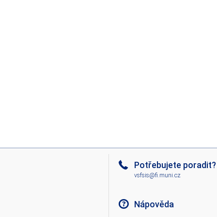
Potřebujete poradit?
vsfsis@fi.muni.cz
Nápověda