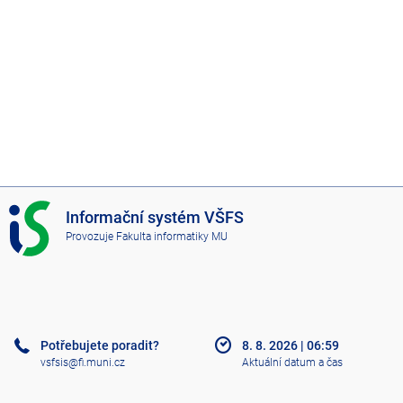
I
Informační systém VŠFS
S
Provozuje
Fakulta informatiky MU
V
Š
F
S
Potřebujete poradit?
8. 8. 2026
|
06:59
vsfsis@fi.muni.cz
Aktuální datum a čas