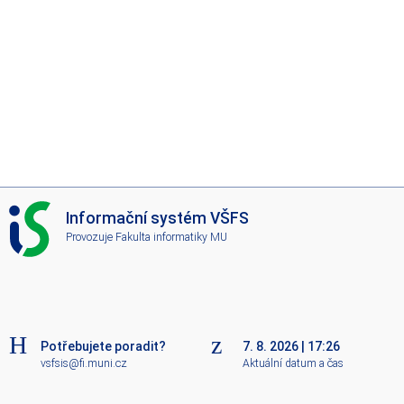
I
Informační systém VŠFS
S
Provozuje
Fakulta informatiky MU
V
Š
F
S
Potřebujete poradit?
7. 8. 2026
|
17:26
vsfsis@fi.muni.cz
Aktuální datum a čas