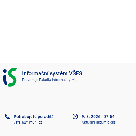
I
Informační systém VŠFS
S
Provozuje
Fakulta informatiky MU
V
Š
F
S
Potřebujete poradit?
9. 8. 2026
|
07:54
vsfsis@fi.muni.cz
Aktuální datum a čas