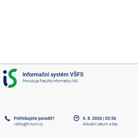
I
Informační systém VŠFS
S
Provozuje
Fakulta informatiky MU
V
Š
F
S
Potřebujete poradit?
6. 8. 2026
|
03:56
vsfsis@fi.muni.cz
Aktuální datum a čas