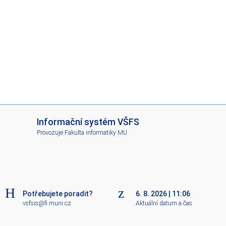
I
Informační systém VŠFS
S
Provozuje
Fakulta informatiky MU
V
Š
F
S
Potřebujete poradit?
6. 8. 2026
|
11:06
vsfsis@fi.muni.cz
Aktuální datum a čas