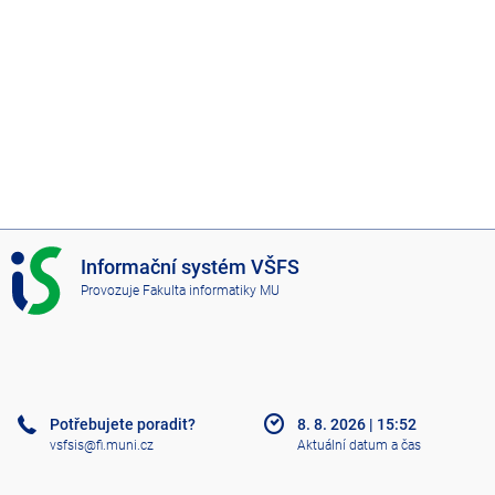
I
Informační systém VŠFS
S
Provozuje
Fakulta informatiky MU
V
Š
F
S
Potřebujete poradit?
8. 8. 2026
|
15:52
vsfsis@fi.muni.cz
Aktuální datum a čas