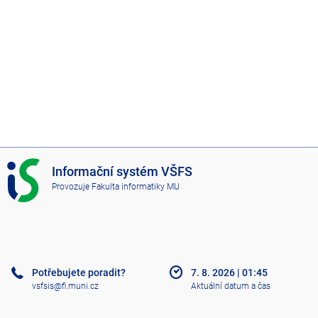
I
Informační systém VŠFS
S
Provozuje
Fakulta informatiky MU
V
Š
F
S
Potřebujete poradit?
7. 8. 2026
|
01:45
vsfsis@fi.muni.cz
Aktuální datum a čas