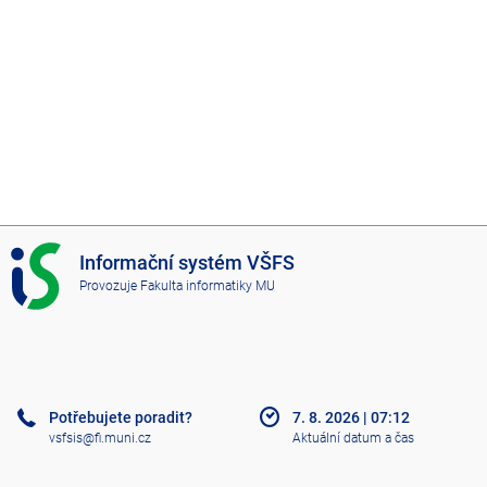
I
Informační systém VŠFS
S
Provozuje
Fakulta informatiky MU
V
Š
F
S
Potřebujete poradit?
7. 8. 2026
|
07:12
vsfsis@fi.muni.cz
Aktuální datum a čas